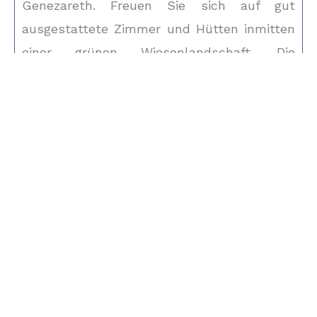
Genezareth. Freuen Sie sich auf gut
ausgestattete Zimmer und Hütten inmitten
einer grünen Wiesenlandschaft. Die
geräumigen Hotelzimmer befinden sich im
Hotelflügel.
Die Holzhütten und das Chalet Deluxe
hingegen liegen im Erdgeschoss und bieten
private Terrassen sowie einen luxuriösen
Whirlpool. Das Ramot erwartet Sie in
unmittelbarer Nähe zu den Ufern des Sees
Genezareth. Es liegt 20 Fahrminuten von
Tiberias entfernt.