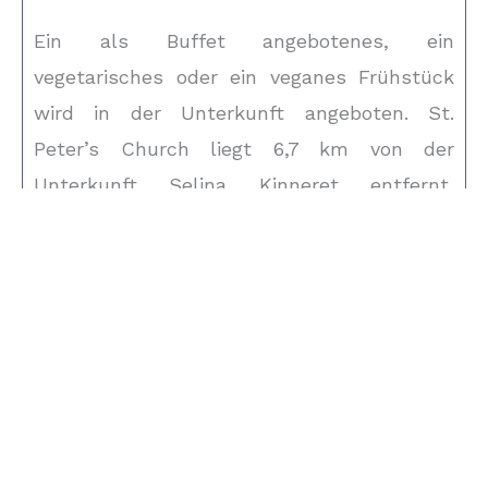
Ein als Buffet angebotenes, ein
vegetarisches oder ein veganes Frühstück
wird in der Unterkunft angeboten. St.
Peter’s Church liegt 6,7 km von der
Unterkunft Selina Kinneret entfernt,
während Berg Tabor 36 km entfernt ist. Der
nächstgelegene Flughafen ist der Flughafen
Haifa, 58 km von der Unterkunft Selina
Kinneret entfernt.
Entdecken Sie mehr ...